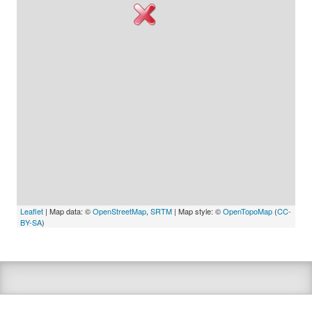
Leaflet
| Map data: ©
OpenStreetMap
,
SRTM
| Map style: ©
OpenTopoMap
(
CC-
BY-SA
)