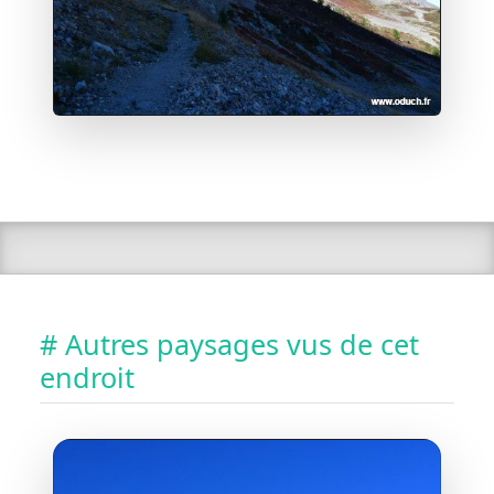
# Autres paysages vus de cet
endroit