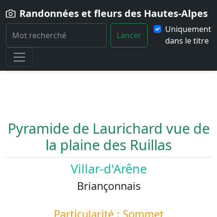
Randonnées et fleurs des Hautes-Alpes
Uniquement
Lancer
dans le titre
Home
Paysage
Pyramide-de-Laurichard-vue-de-la-plaine-des-
Ruillas
Pyramide de Laurichard vue de
la plaine des Ruillas
Villar-d'Arêne
Briançonnais
Particularité : Sommet