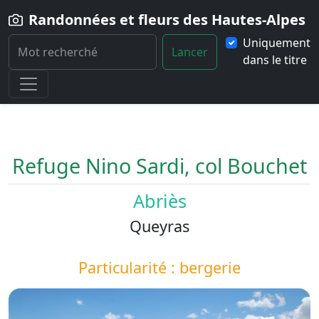
Randonnées et fleurs des Hautes-Alpes
Uniquement
Lancer
dans le titre
Home
Paysage
Refuge-Nino-Sardi-col-Bouchet
Refuge Nino Sardi, col Bouchet
Abriès
Queyras
Particularité : bergerie