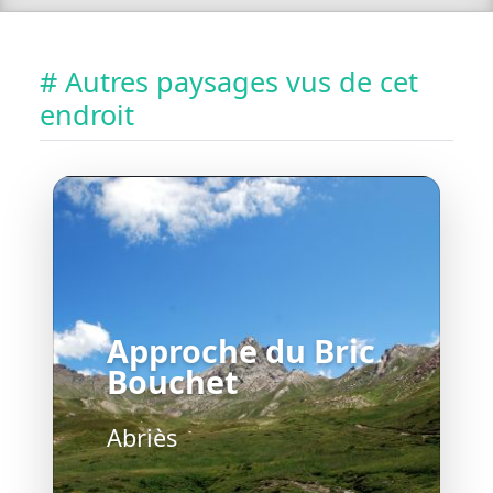
# Autres paysages vus de cet
endroit
Approche du Bric
Bouchet
Abriès