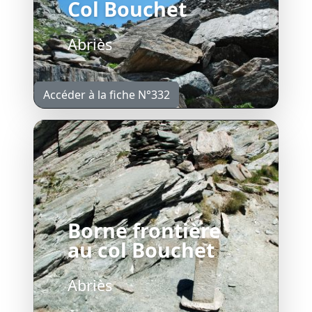
Col Bouchet
Abriès
Accéder à la fiche N°332
Borne frontière
au col Bouchet
Abriès