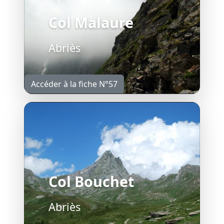
Col Malaure
Abriès
Accéder à la fiche N°57
Col Bouchet
Abriès