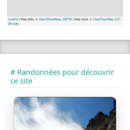
Leaflet
| Map data: ©
OpenStreetMap
,
SRTM
| Map style: ©
OpenTopoMap
(
CC-
BY-SA
)
# Randonnées pour découvrir
ce site