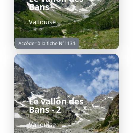
Bans
Vallouise
Accéder à la fiche N°1134
Le vallon des
Bans - 2
Vallouise