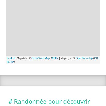
Leaflet
| Map data: ©
OpenStreetMap
,
SRTM
| Map style: ©
OpenTopoMap
(
CC-
BY-SA
)
# Randonnée pour découvrir