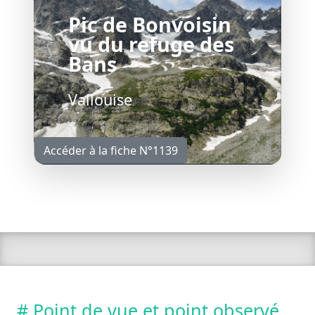
Pic de Bonvoisin
vu du refuge des
Bans
Vallouise
Accéder à la fiche N°1139
# Point de vue et point observé