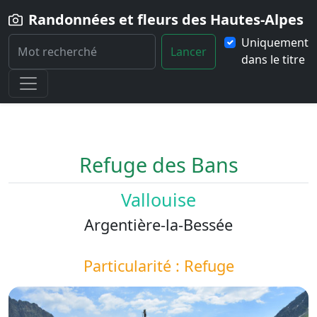
Randonnées et fleurs des Hautes-Alpes
Uniquement
Lancer
dans le titre
Home
Paysage
Refuge-des-Bans
Refuge des Bans
Vallouise
Argentière-la-Bessée
Particularité : Refuge