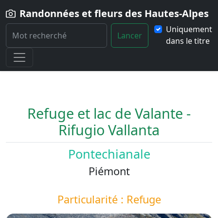
Randonnées et fleurs des Hautes-Alpes
Uniquement
Lancer
dans le titre
Home
Paysage
Refuge-et-lac-de-Valante
Refuge et lac de Valante -
Rifugio Vallanta
Pontechianale
Piémont
Particularité : Refuge