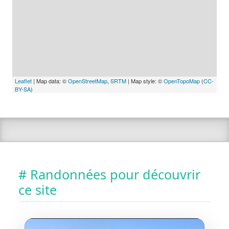
Leaflet
| Map data: ©
OpenStreetMap
,
SRTM
| Map style: ©
OpenTopoMap
(
CC-
BY-SA
)
# Randonnées pour découvrir
ce site