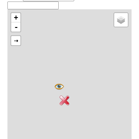
+
-
⇢