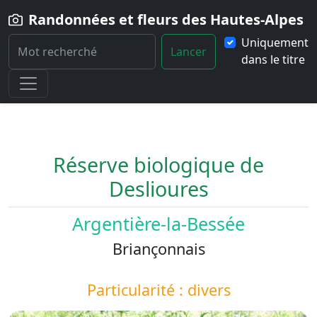
Randonnées et fleurs des Hautes-Alpes
Uniquement
Lancer
dans le titre
Home
Paysage
Reserve-biologique-de-Deslioures
Réserve biologique de
Deslioures
Argentière-la-Bessée
Briançonnais
Particularité : divers