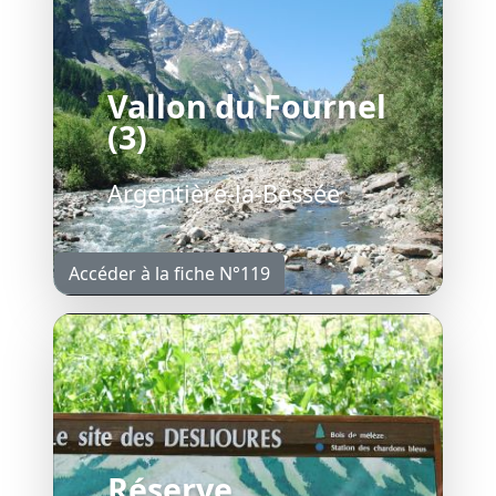
Vallon du Fournel
(3)
Argentière-la-Bessée
Accéder à la fiche N°119
Réserve