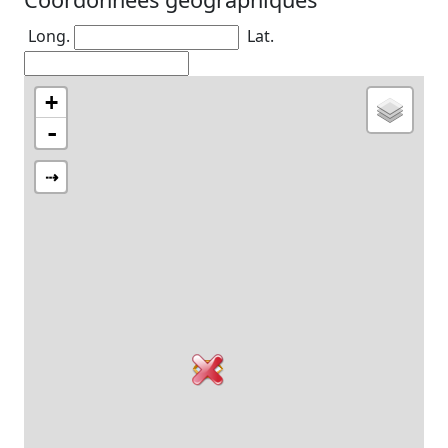
Long.
Lat.
+
-
⇢