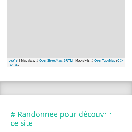
Leaflet
| Map data: ©
OpenStreetMap
,
SRTM
| Map style: ©
OpenTopoMap
(
CC-
BY-SA
)
# Randonnée pour découvrir
ce site