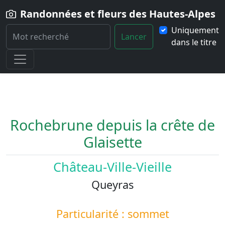
Randonnées et fleurs des Hautes-Alpes
Uniquement
Lancer
dans le titre
Home
Paysage
Rochebrune-depuis-la-crete-de-Glaisette
Rochebrune depuis la crête de
Glaisette
Château-Ville-Vieille
Queyras
Particularité : sommet