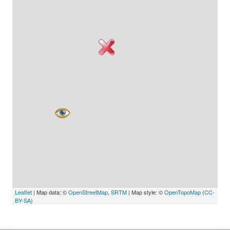
Leaflet
| Map data: ©
OpenStreetMap
,
SRTM
| Map style: ©
OpenTopoMap
(
CC-
BY-SA
)