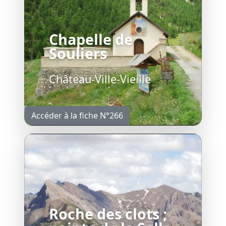
Chapelle de
Souliers
Château-Ville-Vieille
Accéder à la fiche N°266
Roche des clots ;