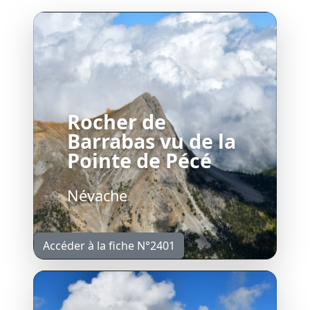
Rocher de
Barrabas vu de la
Pointe de Pécé
Névache
Accéder à la fiche N°2401