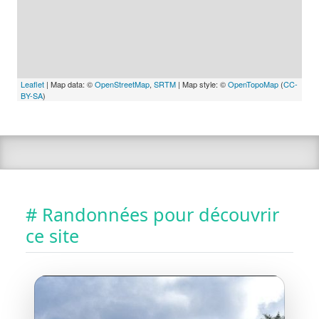
Leaflet
| Map data: ©
OpenStreetMap
,
SRTM
| Map style: ©
OpenTopoMap
(
CC-
BY-SA
)
# Randonnées pour découvrir
ce site