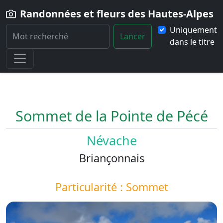
Randonnées et fleurs des Hautes-Alpes
Uniquement
Lancer
dans le titre
Home
Paysage
Sommet-de-la-Pointe-de-Pece
Sommet de la Pointe de Pécé
Névache
Briançonnais
Particularité : Sommet