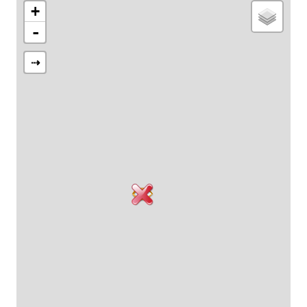
+
-
⇢