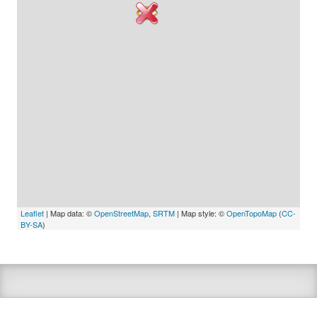
Leaflet
| Map data: ©
OpenStreetMap
,
SRTM
| Map style: ©
OpenTopoMap
(
CC-
BY-SA
)