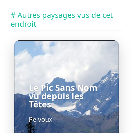
# Autres paysages vus de cet
endroit
Le Pic Sans Nom
vu depuis les
Têtes
Pelvoux