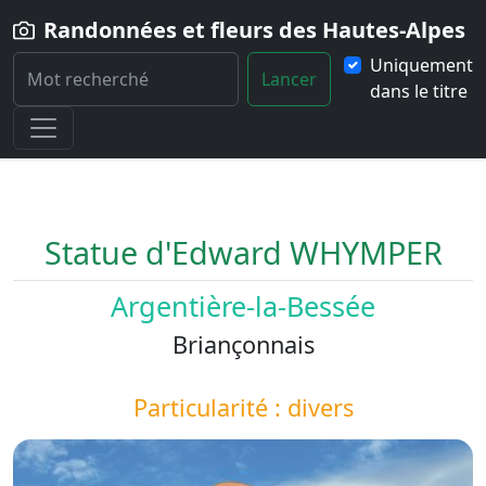
Randonnées et fleurs des Hautes-Alpes
Uniquement
Lancer
dans le titre
Home
Paysage
Statue-d-Edward-WHYMPER
Statue d'Edward WHYMPER
Argentière-la-Bessée
Briançonnais
Particularité : divers