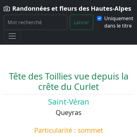
Randonnées et fleurs des Hautes-Alpes
Uniquement
Lancer
dans le titre
Home
Paysage
Tete-des-Toillies-vue-depuis-la-crete-de-Curlet
Tête des Toillies vue depuis la
crête du Curlet
Saint-Véran
Queyras
Particularité : sommet