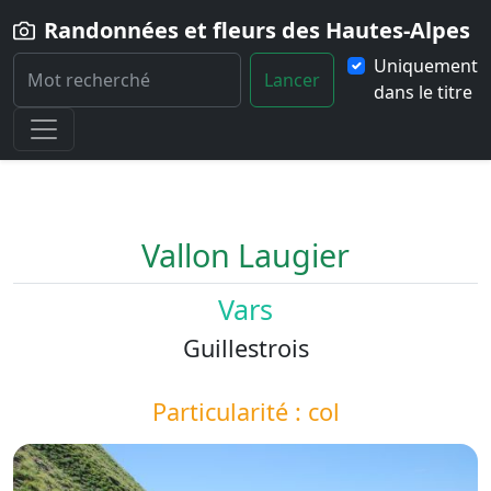
Randonnées et fleurs des Hautes-Alpes
Uniquement
Lancer
dans le titre
Home
Paysage
Vallon-Laugier
Vallon Laugier
Vars
Guillestrois
Particularité : col