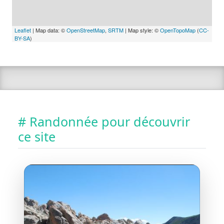
Leaflet
| Map data: ©
OpenStreetMap
,
SRTM
| Map style: ©
OpenTopoMap
(
CC-
BY-SA
)
# Randonnée pour découvrir
ce site