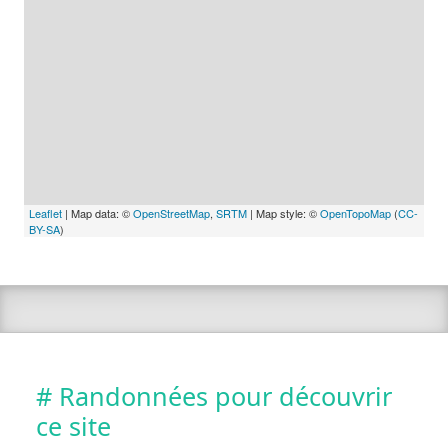
Leaflet
| Map data: ©
OpenStreetMap
,
SRTM
| Map style: ©
OpenTopoMap
(
CC-
BY-SA
)
# Randonnées pour découvrir
ce site