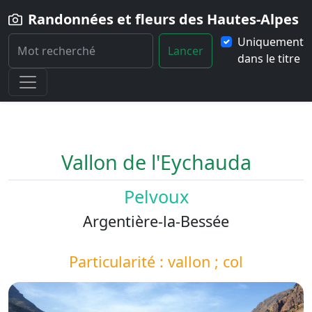
Randonnées et fleurs des Hautes-Alpes
Uniquement
Lancer
dans le titre
Home
Paysage
Vallon-de-l-Eychauda
Vallon de l'Eychauda
Pelvoux
Argentière-la-Bessée
Particularité : vallon ; col