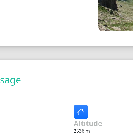
ysage
Altitude
2536 m