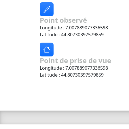
Point observé
Longitude : 7.007889077336598
Latitude : 44.80730397579859
Point de prise de vue
Longitude : 7.007889077336598
Latitude : 44.80730397579859