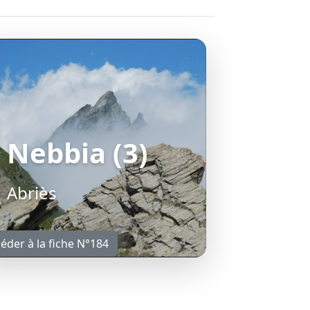
Nebbia (3)
Abriès
éder à la fiche N°184