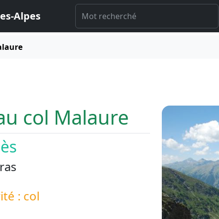
es-Alpes
alaure
au col Malaure
iès
ras
ité : col