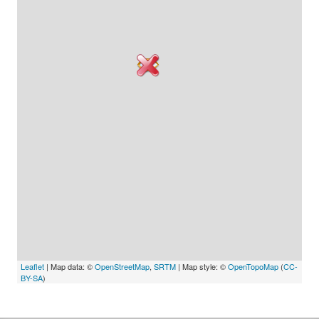
Leaflet
| Map data: ©
OpenStreetMap
,
SRTM
| Map style: ©
OpenTopoMap
(
CC-
BY-SA
)