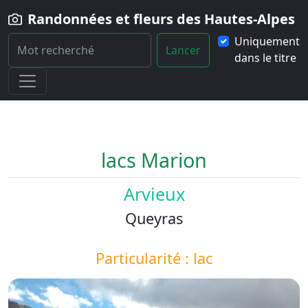
Randonnées et fleurs des Hautes-Alpes
Uniquement
Lancer
dans le titre
Home
Paysage
lacs-Marion
lacs Marion
Arvieux
Queyras
Particularité : lac