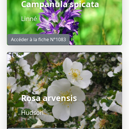
Campanula spicata
Linné
Accéder à la fiche N°1083
Rosa arvensis
Hudson