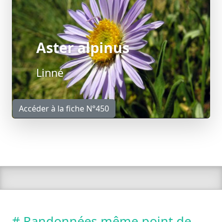
Aster alpinus
Linné
Accéder à la fiche N°450
# Randonnées même point de