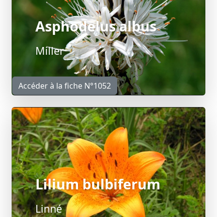
Asphodelus albus
Miller
Accéder à la fiche N°1052
Lilium bulbiferum
Linné