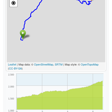
Leaflet
| Map data: ©
OpenStreetMap
,
SRTM
| Map style: ©
OpenTopoMap
(
CC-BY-SA
)
2,500
2,000
1,500
1,000