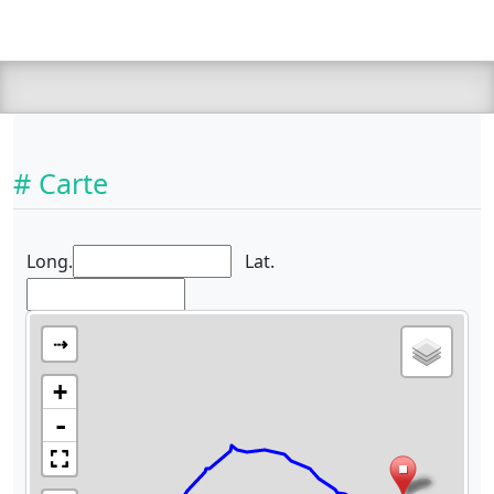
# Carte
Long.
Lat.
⇢
+
-