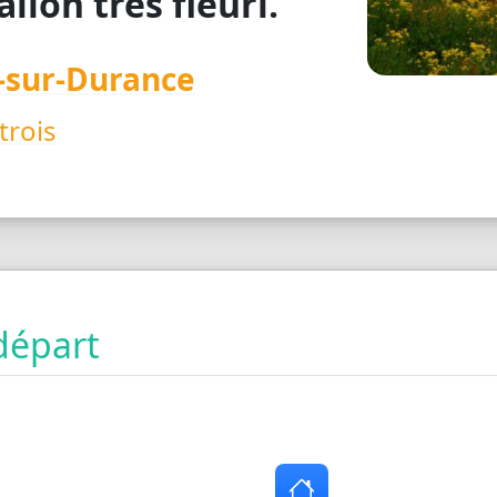
llon très fleuri.
-sur-Durance
trois
départ