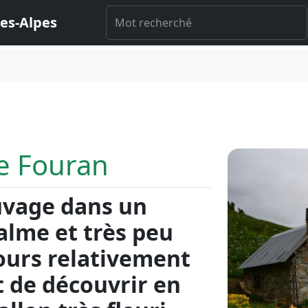
es-Alpes
e Fouran
vage dans un
lme et très peu
ours relativement
t de découvrir en