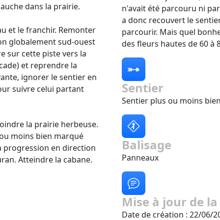
gauche dans la prairie.
n'avait été parcouru ni par
a donc recouvert le sentier,
au et le franchir. Remonter
parcourir. Mais quel bonh
tion globalement sud-ouest
des fleurs hautes de 60 à 
e sur cette piste vers la
scade) et reprendre la
vante, ignorer le sentier en
Sentier
ur suivre celui partant
Sentier plus ou moins bie
oindre la prairie herbeuse.
s ou moins bien marqué
Balisage
a progression en direction
Panneaux
uran. Atteindre la cabane.
Mise à jour de la
Date de création : 22/06/2