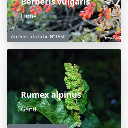
Berberis vulgaris
Linné
Accéder à la fiche N°1550
Rumex alpinus
Gand.