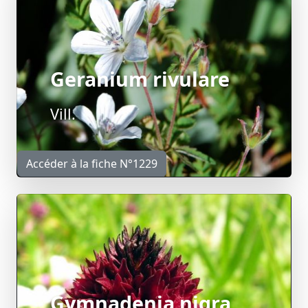
Geranium rivulare
Vill.
Accéder à la fiche N°1229
Gymnadenia nigra