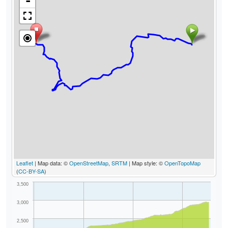
-
Leaflet
| Map data: ©
OpenStreetMap
,
SRTM
| Map style: ©
OpenTopoMap
(
CC-BY-SA
)
3,500
3,000
2,500