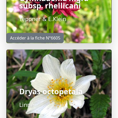
subsp. rhellicani
Teppner & E.Klein
Accéder à la fiche N°6605
Dryas octopetala
Linné