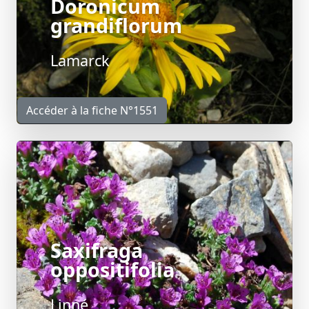
Doronicum
grandiflorum
Lamarck
Accéder à la fiche N°1551
Saxifraga
oppositifolia
Linné