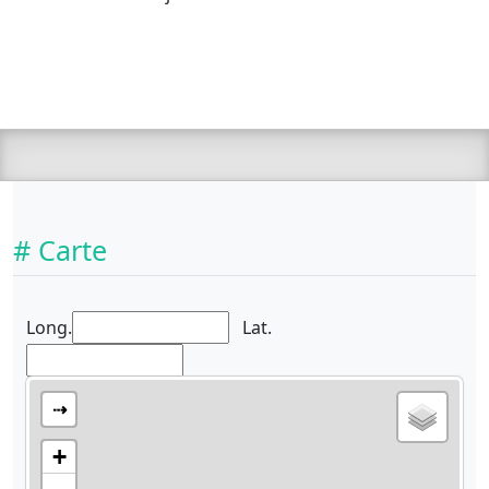
# Carte
Long.
Lat.
⇢
+