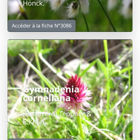
Honck.
Accéder à la fiche N°3086
Gymnadenia
corneliana
(Beauverd) Teppner &
E.Klein