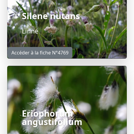
Silene nutans
Linné
Accéder à la fiche N°4769
Eriophorum
angustifolium