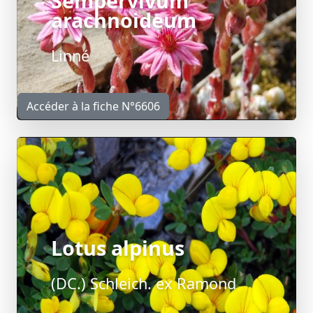
Sempervivum
arachnoideum
Linné
Accéder à la fiche N°6606
Lotus alpinus
(DC.) Schleich. ex Ramond