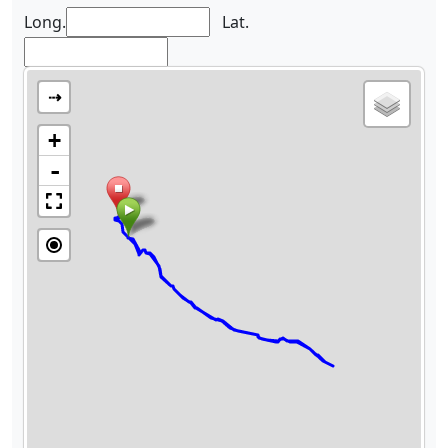
Long.
Lat.
⇢
+
-