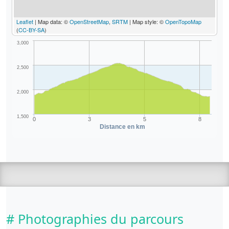
Leaflet
| Map data: ©
OpenStreetMap
,
SRTM
| Map style: ©
OpenTopoMap
(
CC-BY-SA
)
3,000
2,500
2,000
1,500
0
3
5
8
Distance en km
# Photographies du parcours