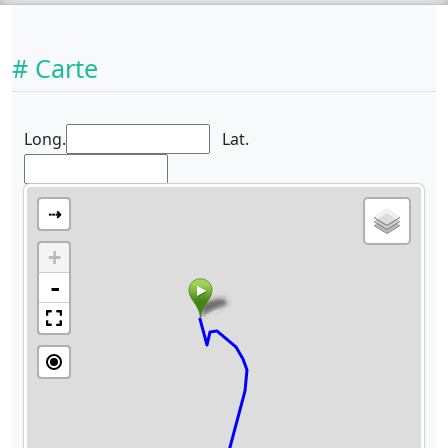
# Carte
Long.
Lat.
⇢
+
-