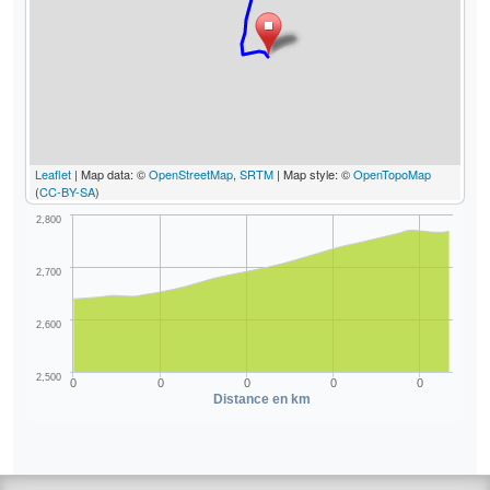
Leaflet
| Map data: ©
OpenStreetMap
,
SRTM
| Map style: ©
OpenTopoMap
(
CC-BY-SA
)
2,800
2,700
2,600
2,500
0
0
0
0
0
Distance en km