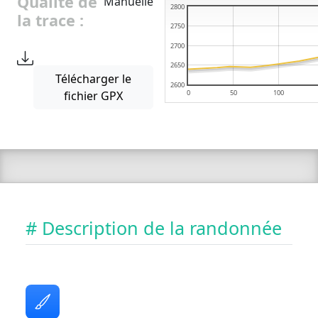
Qualité de
Manuelle
2800
la trace :
2750
2700
2650
Télécharger le
2600
fichier GPX
0
50
100
# Description de la randonnée