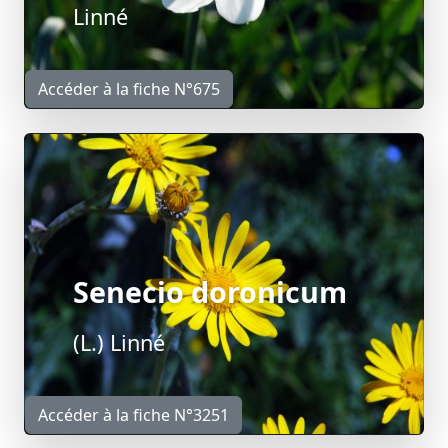
Linné
Accéder à la fiche N°675
Senecio doronicum
(L.) Linné
Accéder à la fiche N°3251