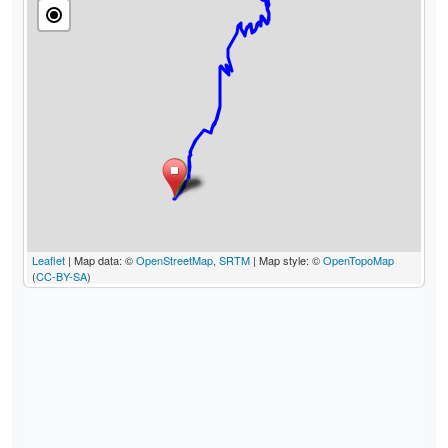
Leaflet
| Map data: ©
OpenStreetMap
,
SRTM
| Map style: ©
OpenTopoMap
(
CC-BY-SA
)