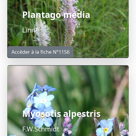
Plantago media
Linné
Accéder à la fiche N°1156
Myosotis alpestris
F.W.Schmidt