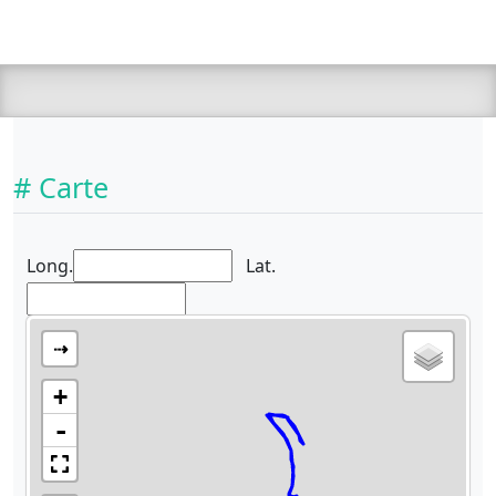
# Carte
Long.
Lat.
⇢
+
-