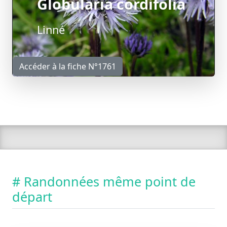
Globularia cordifolia
Linné
Accéder à la fiche N°1761
# Randonnées même point de
départ