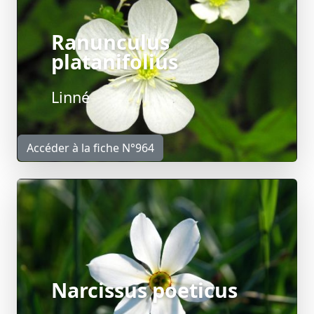
Ranunculus
platanifolius
Linné
Accéder à la fiche N°964
Narcissus poeticus