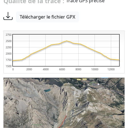
Qualité de la trace :
Trace GPS précise
Télécharger le fichier GPX
2750
2500
2250
2000
1750
1500
0
2000
4000
6000
8000
10000
12000