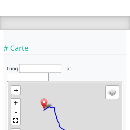
# Carte
Long.
Lat.
⇢
+
-