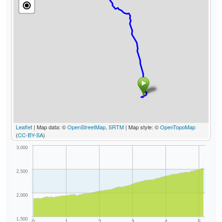
Leaflet
| Map data: ©
OpenStreetMap
,
SRTM
| Map style: ©
OpenTopoMap
(
CC-BY-SA
)
3,000
2,500
2,000
1,500
0
1
2
3
4
5