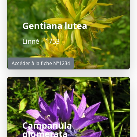
Gentiana lutea
Linné - 1753
Accéder à la fiche N°1234
Campanula
glomerata