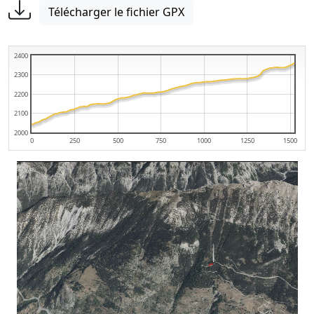
Télécharger le fichier GPX
2400
2300
2200
2100
2000
0
250
500
750
1000
1250
1500