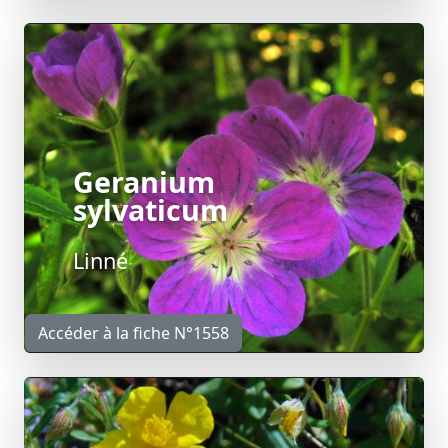
Geranium
sylvaticum
Linné
Accéder à la fiche N°1558