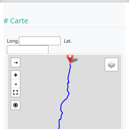
# Carte
Long.
Lat.
⇢
+
-