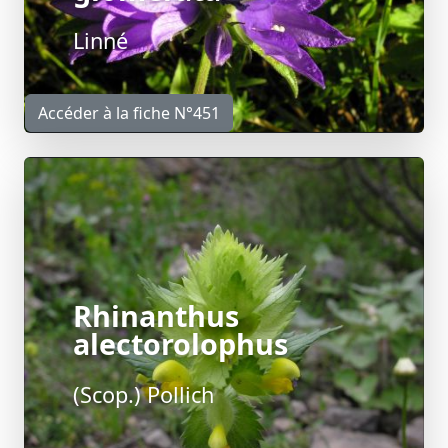
Linné
Accéder à la fiche N°451
Rhinanthus
alectorolophus
(Scop.) Pollich