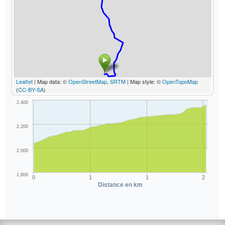
Leaflet
| Map data: ©
OpenStreetMap
,
SRTM
| Map style: ©
OpenTopoMap
(
CC-BY-SA
)
2,400
2,200
2,000
1,800
0
1
1
2
Distance en km