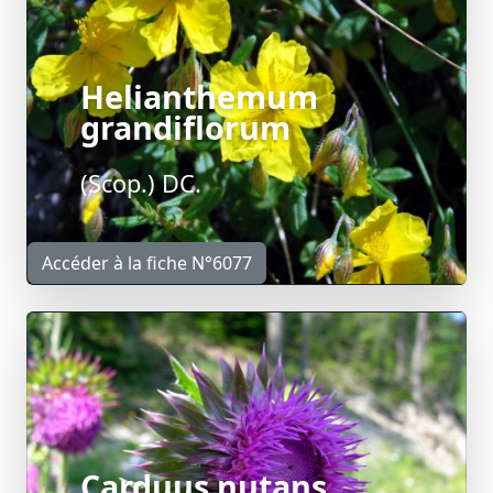
Helianthemum
grandiflorum
(Scop.) DC.
Accéder à la fiche N°6077
Carduus nutans