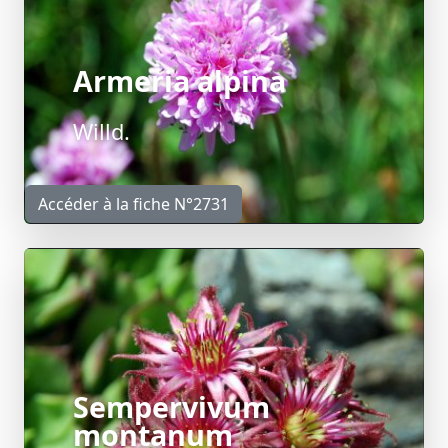
Armeria alpina
Willd.
Accéder à la fiche N°2731
Sempervivum
montanum