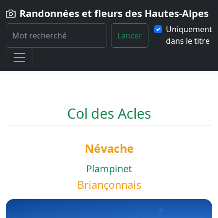
Randonnées et fleurs des Hautes-Alpes
Uniquement
Lancer
dans le titre
Home
Randonnée
Col-des-Acles
Col des Acles
Névache
Plampinet
Briançonnais