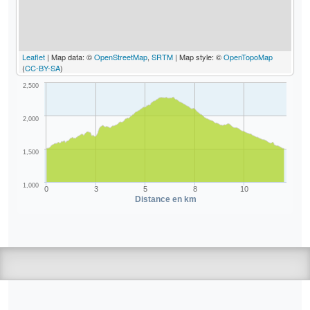
Leaflet
| Map data: ©
OpenStreetMap
,
SRTM
| Map style: ©
OpenTopoMap
(
CC-BY-SA
)
2,500
2,000
1,500
1,000
0
3
5
8
10
Distance en km