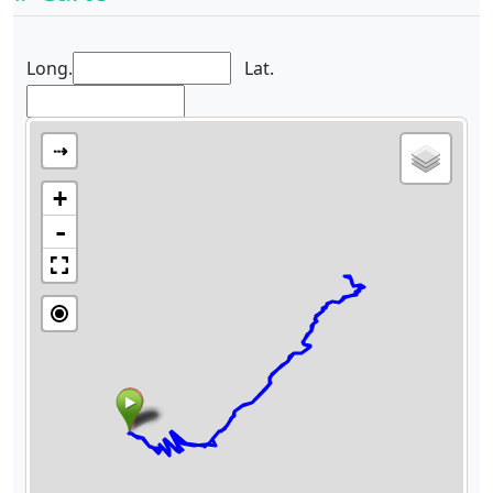
Long.
Lat.
⇢
+
-