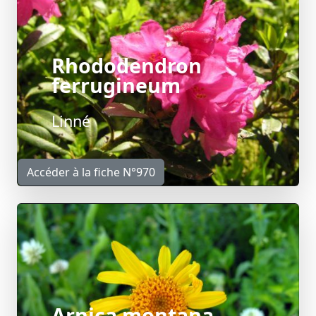
Rhododendron
ferrugineum
Linné
Accéder à la fiche N°970
Arnica montana