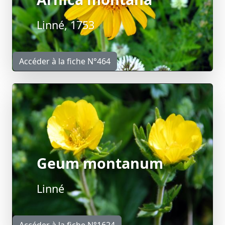
Linné, 1753
Accéder à la fiche N°464
Geum montanum
Linné