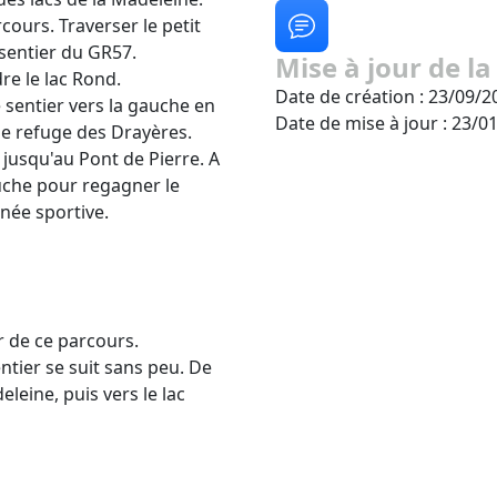
cours. Traverser le petit
sentier du GR57.
Mise à jour de la
dre le lac Rond.
Date de création : 23/09/2
e sentier vers la gauche en
Date de mise à jour : 23/0
 le refuge des Drayères.
jusqu'au Pont de Pierre. A
auche pour regagner le
née sportive.
r de ce parcours.
entier se suit sans peu. De
leine, puis vers le lac