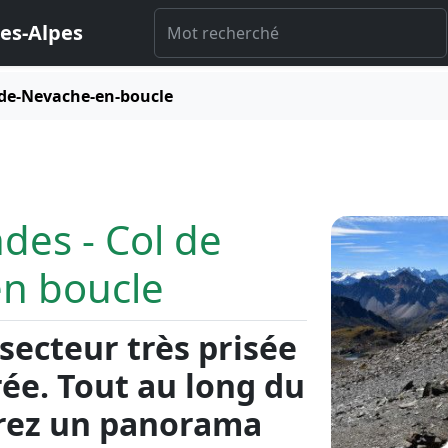
es-Alpes
de-Nevache-en-boucle
des - Col de
n boucle
ecteur très prisée
arée. Tout au long du
urez un panorama