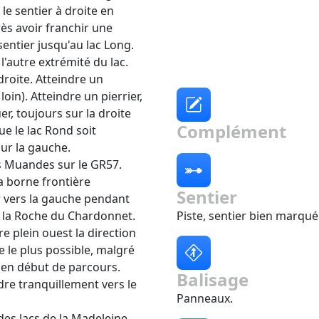
le sentier à droite en
ès avoir franchir une
sentier jusqu'au lac Long.
l'autre extrémité du lac.
droite. Atteindre un
loin). Atteindre un pierrier,
er, toujours sur la droite
Complément
ue le lac Rond soit
ur la gauche.
es Muandes sur le GR57.
la borne frontière
Sentier
 vers la gauche pendant
 la Roche du Chardonnet.
Piste, sentier bien marqué 
e plein ouest la direction
e le plus possible, malgré
 en début de parcours.
Balisage
dre tranquillement vers le
Panneaux.
des lacs de la Madeleine.