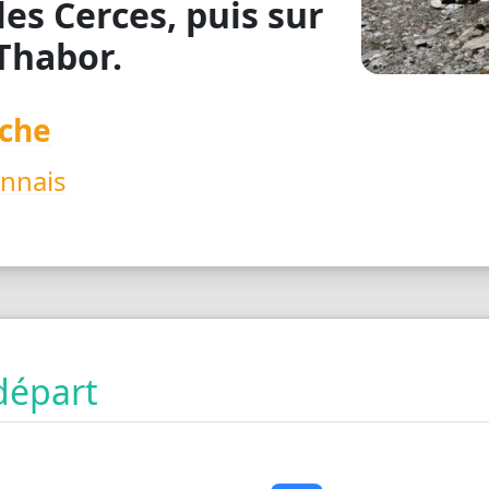
es Cerces, puis sur
Thabor.
che
nnais
départ