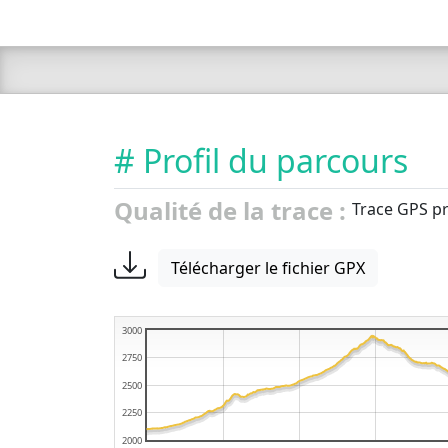
# Profil du parcours
Qualité de la trace :
Trace GPS pr
Télécharger le fichier GPX
3000
2750
2500
2250
2000