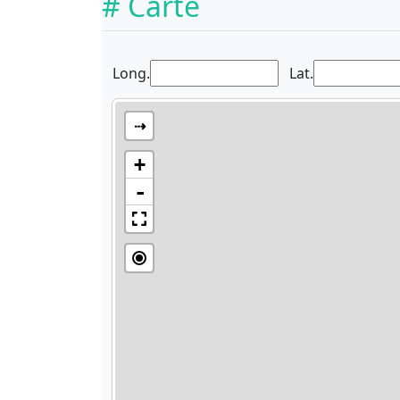
# Carte
Long.
Lat.
⇢
+
-