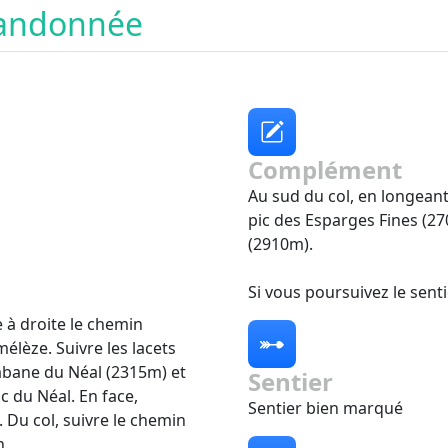
 randonnée
Complément
Au sud du col, en longeant
pic des Esparges Fines (27
(2910m).
Si vous poursuivez le senti
 à droite le chemin
mélèze. Suivre les lacets
abane du Néal (2315m) et
Sentier
c du Néal. En face,
Sentier bien marqué
 Du col, suivre le chemin
n.