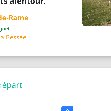
ts alentour.
-de-Rame
gnet
la-Bessée
départ