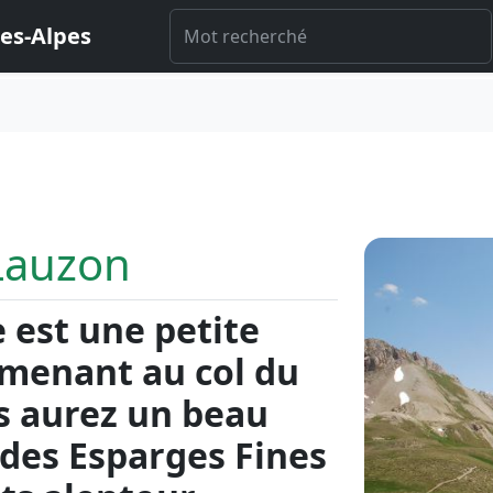
es-Alpes
Lauzon
 est une petite
 menant au col du
us aurez un beau
 des Esparges Fines