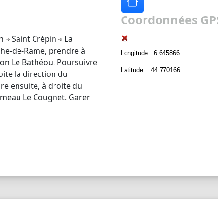
Coordonnées GPS
in
Saint Crépin
La
oche-de-Rame, prendre à
Longitude : 6.645866
ction Le Bathéou. Poursuivre
Latitude : 44.770166
ite la direction du
e ensuite, à droite du
hameau Le Cougnet. Garer