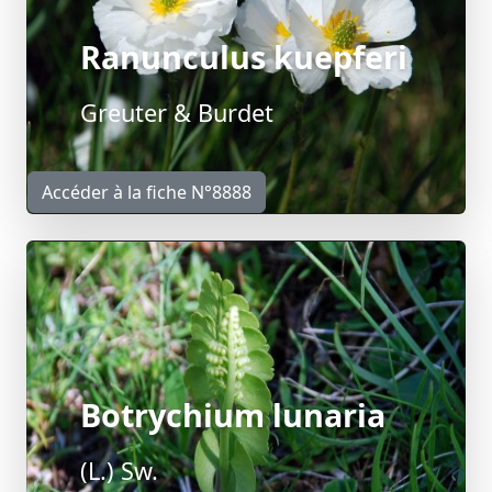
Ranunculus kuepferi
Greuter & Burdet
Accéder à la fiche N°8888
Botrychium lunaria
(L.) Sw.