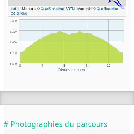
Leaflet
| Map data: ©
OpenStreetMap
,
SRTM
| Map style: ©
OpenTopoMap
(
CC-BY-SA
)
2,500
2,250
2,000
1,750
1,500
0
3
5
8
10
Distance en km
# Photographies du parcours