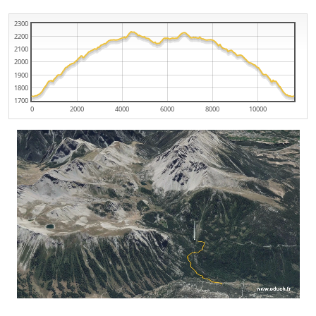
2300
2200
2100
2000
1900
1800
1700
0
2000
4000
6000
8000
10000