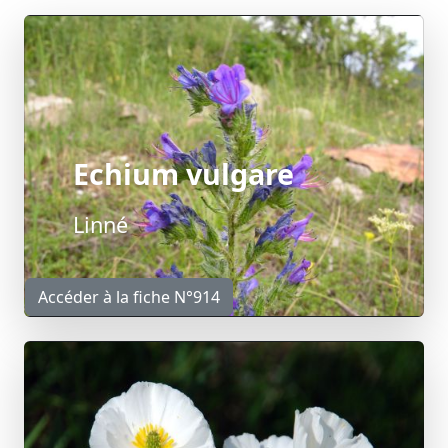
Echium vulgare
Linné
Accéder à la fiche N°914