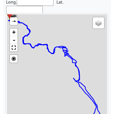
Long.
Lat.
⇢
+
-