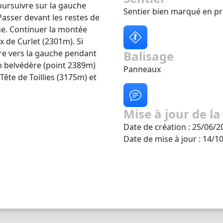
poursuivre sur la gauche
Sentier bien marqué en pra
asser devant les restes de
he. Continuer la montée
ix de Curlet (2301m). Si
dre vers la gauche pendant
Balisage
n belvédère (point 2389m)
Panneaux
Tête de Toillies (3175m) et
Mise à jour de la
Date de création : 25/06/2
Date de mise à jour : 14/1