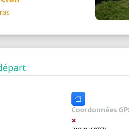
ras
départ
Coordonnées GPS