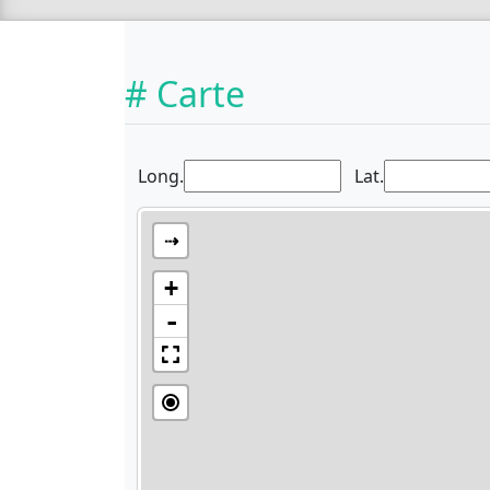
# Carte
Long.
Lat.
⇢
+
-