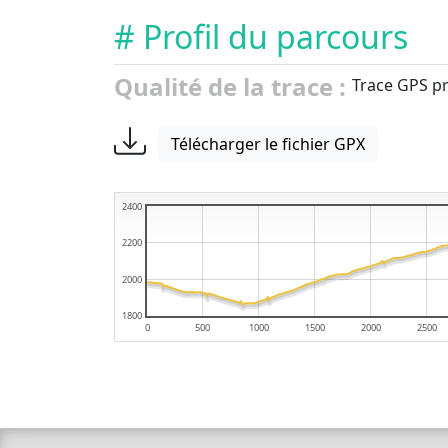
# Profil du parcours
Qualité de la trace :
Trace GPS pr
Télécharger le fichier GPX
2400
2200
2000
1800
0
500
1000
1500
2000
2500