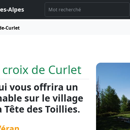
es-Alpes
de-Curlet
 croix de Curlet
i vous offrira un
able sur le village
 Tête des Toillies.
Véran