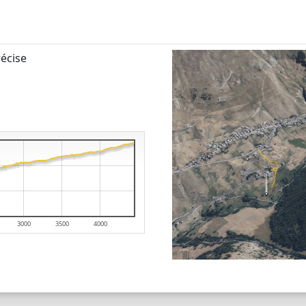
écise
3000
3500
4000