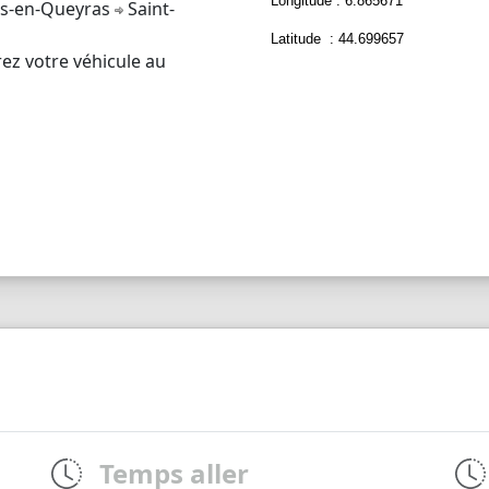
Longitude : 6.865671
s-en-Queyras
Saint-
Latitude : 44.699657
rez votre véhicule au
Temps aller