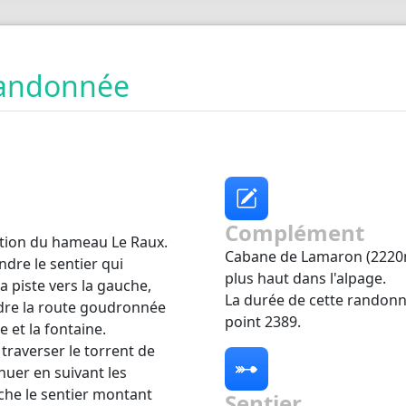
 randonnée
Complément
tion du hameau Le Raux.
Cabane de Lamaron (2220m
ndre le sentier qui
plus haut dans l'alpage.
la piste vers la gauche,
La durée de cette randonn
indre la route goudronnée
point 2389.
 et la fontaine.
 traverser le torrent de
nuer en suivant les
che le sentier montant
Sentier