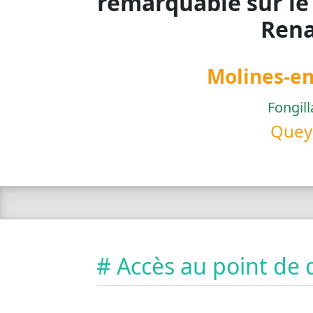
remarquable sur le
Rena
Molines-e
Fongil
Quey
# Accès au point de 