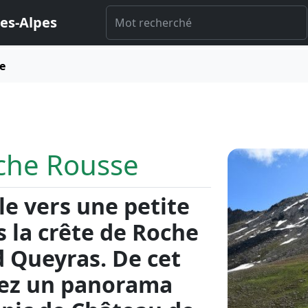
es-Alpes
e
che Rousse
e vers une petite
s la crête de Roche
d Queyras. De cet
rez un panorama