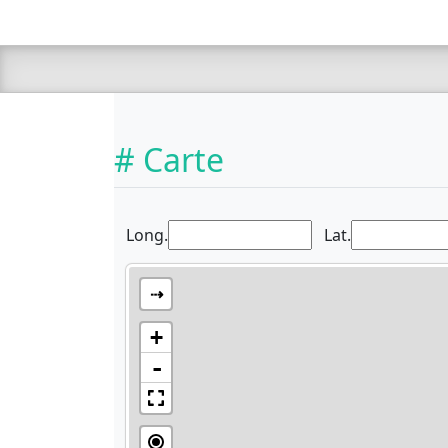
# Carte
Long.
Lat.
⇢
+
-