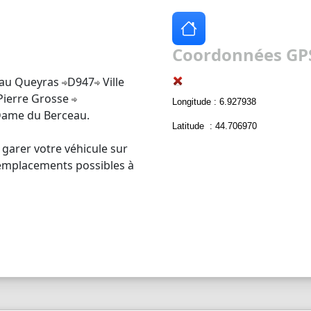
Coordonnées GPS
au Queyras
D947
Ville
ierre Grosse
Longitude : 6.927938
Dame du Berceau.
Latitude : 44.706970
 garer votre véhicule sur
s emplacements possibles à