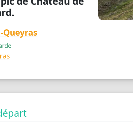
 pic de Château de
rd.
n-Queyras
larde
ras
départ