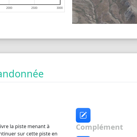
2000
2500
3000
 randonnée
Complément
vre la piste menant à
tinuer sur cette piste en