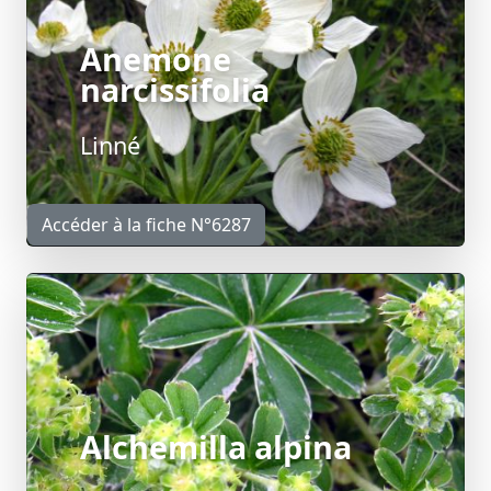
Anemone
narcissifolia
Linné
Accéder à la fiche N°6287
Alchemilla alpina