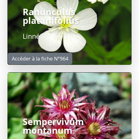
Ranunculus
platanifolius
Linné
Accéder à la fiche N°964
Sempervivum
montanum