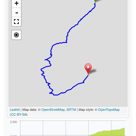
+
-
Leaflet
| Map data: ©
OpenStreetMap
,
SRTM
| Map style: ©
OpenTopoMap
(
CC-BY-SA
)
3,000