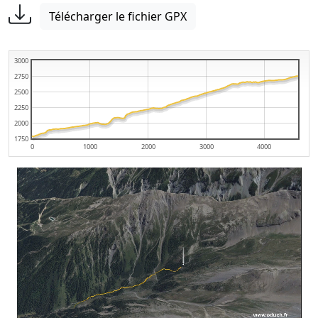
Télécharger le fichier GPX
3000
2750
2500
2250
2000
1750
0
1000
2000
3000
4000