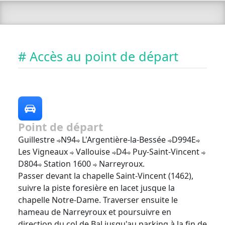
# Accès au point de départ
Point de départ
Guillestre
N94
L'Argentière-la-Bessée
D994E
Les Vigneaux
Vallouise
D4
Puy-Saint-Vincent
D804
Station 1600
Narreyroux.
Passer devant la chapelle Saint-Vincent (1462),
suivre la piste foresière en lacet jusque la
chapelle Notre-Dame. Traverser ensuite le
hameau de Narreyroux et poursuivre en
direction du col de Bal jusqu'au parking à la fin de