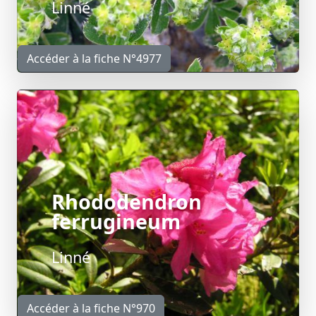
Linné
Accéder à la fiche N°4977
Rhododendron
ferrugineum
Linné
Accéder à la fiche N°970