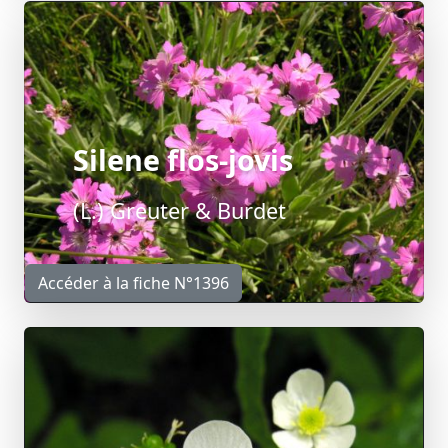
Silene flos-jovis
(L.) Greuter & Burdet
Accéder à la fiche N°1396