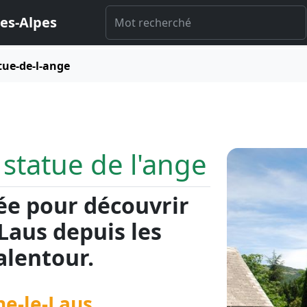
es-Alpes
tue-de-l-ange
 statue de l'ange
ée pour découvrir
aus depuis les
lentour.
ne-le-Laus