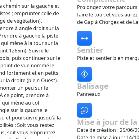
le chemin sur la gauche et
Prolongez votre parcours 
istes ; emprunter celle de
faire le tour, et vous aure
gé de végétation).
de Gap à Chorges et de La 
endre à angle droit sur la
 Prendre à gauche la piste
 qui mène à la tour sur la
Sentier
oint 1265m). Suivre le
bois, puis continuer sur le
Piste et sentier bien marq
n point de vue nommé le
end fortement et en petits
r la droite (plein Ouest).
Balisage
emonter un peu sur le
Panneaux
A ce point, prendre à
n qui mène au col
gle sur la gauche le
u et poursuivre jusqu'à la
Mise à jour de la
lités : Soit vous restez
Date de création : 25/06/2
us, soit vous empruntez
Date de mise à jour : 14/1