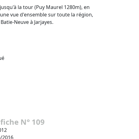
jusqu'à la tour (Puy Maurel 1280m), en
z une vue d'ensemble sur toute la région,
Batie-Neuve à Jarjayes.
ué
 fiche N° 109
012
0/2016