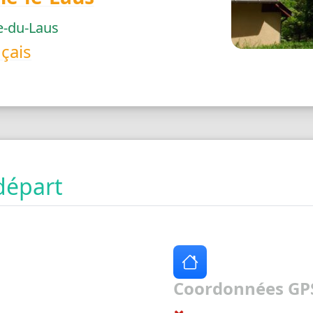
-du-Laus
çais
départ
Coordonnées GPS