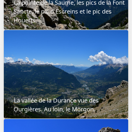
La pointe de la Saume, les pics de la Font
Sancte, le pic d'Escreins et le pic des
Houerts.
La vallée de la Durance vue des
Ourgières. Au loin, le Morgon.