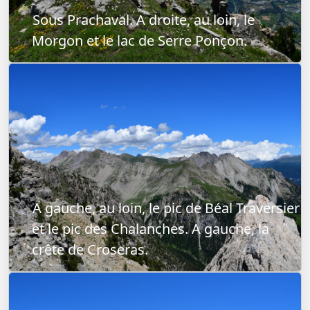
Sous Prachaval. A droite, au loin, le
Morgon et le lac de Serre Ponçon.
A gauche, au loin, le pic de Béal Traversier
et le pic des Chalanches. A gauche, la
crête de Croseras.