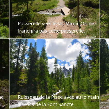
Passerelle vers le lac Miroir. On ne
franchira pas cette passerelle.
ne
Ruisseau de la Pisse avec au lointain
les Pics de la Font Sancte