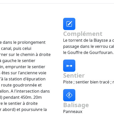
Complément
Le torrent de la Biaysse a
ute dans le prolongement
passage dans le verrou cal
 canal, puis celui
le Gouffre de Gourfouran.
rner sur le chemin à droite
à gauche le sentier
n, emprunter le sentier
 êtes sur l'ancienne voie
Sentier
à la station d'épuration
Piste ; sentier bien tracé
la route goudronnée et
llon. A l'intersection dans
38) pendant 450m. 20m
 le sentier à droite
Balisage
r abord) et poursuivre la
Panneaux