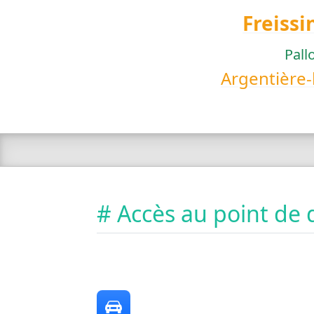
Freissi
Pall
Argentière-
# Accès au point de 