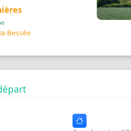
nières
on
la-Bessée
départ