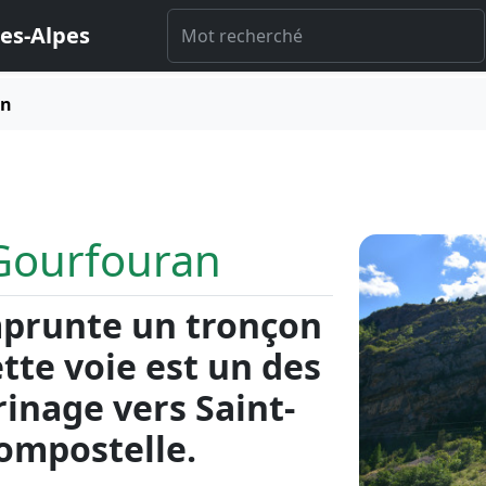
es-Alpes
an
Gourfouran
prunte un tronçon
ette voie est un des
rinage vers Saint-
ompostelle.