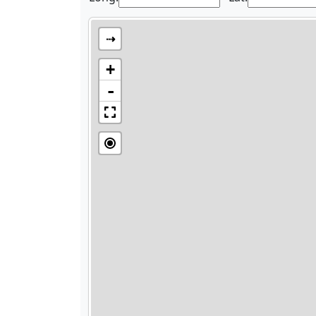
⇢
+
-