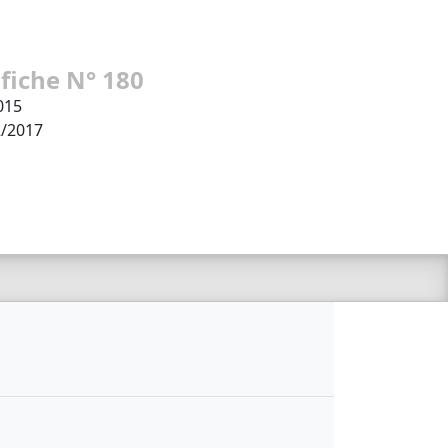
 fiche N° 180
015
2/2017