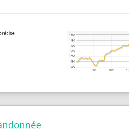
précise
1200
1150
1100
1050
1000
950
900
0
500
1000
15
 randonnée