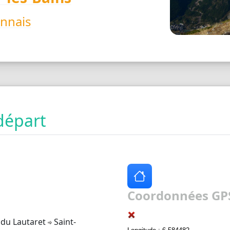
nnais
départ
Coordonnées GPS
 du Lautaret
Saint-