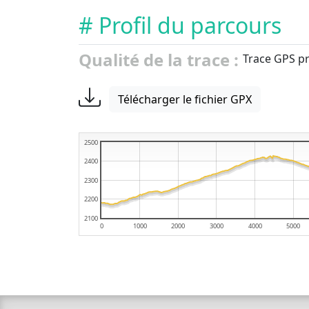
# Profil du parcours
Qualité de la trace :
Trace GPS pr
Télécharger le fichier GPX
2500
2400
2300
2200
2100
0
1000
2000
3000
4000
5000