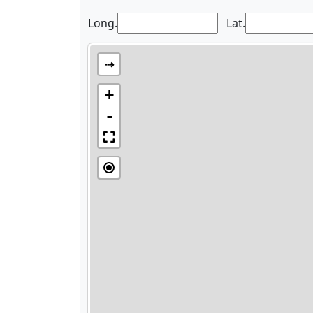
Long.
Lat.
⇢
+
-