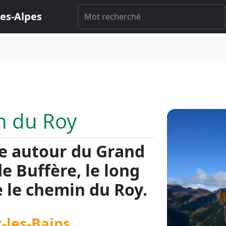
es-Alpes
n du Roy
e autour du Grand
de Buffère, le long
 le chemin du Roy.
-les-Bains