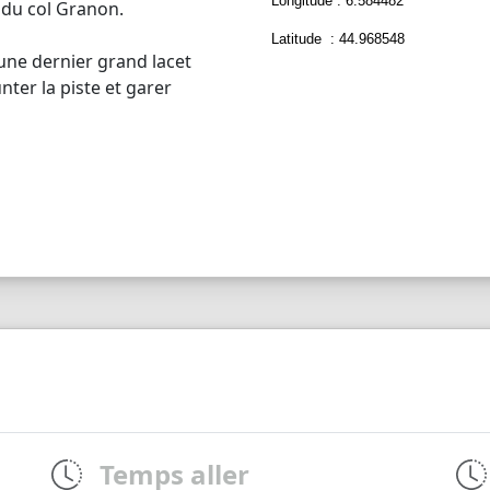
Longitude : 6.584482
 du col Granon.
Latitude : 44.968548
 une dernier grand lacet
nter la piste et garer
Temps aller