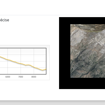
écise
6000
7000
8000