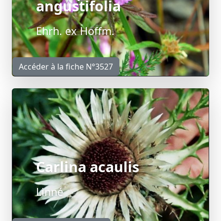
angustifolia
Ehrh. ex Hoffm.
Accéder à la fiche N°3527
Carlina acaulis
Linné