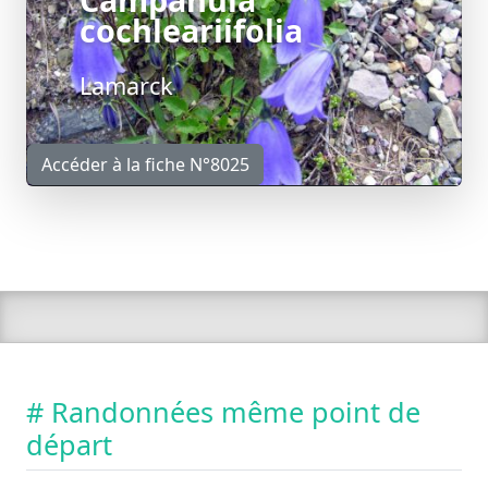
cochleariifolia
Lamarck
Accéder à la fiche N°8025
# Randonnées même point de
départ