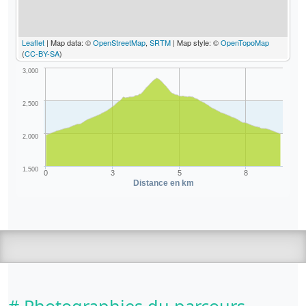
Leaflet
| Map data: ©
OpenStreetMap
,
SRTM
| Map style: ©
OpenTopoMap
(
CC-BY-SA
)
3,000
2,500
2,000
1,500
0
3
5
8
Distance en km
# Photographies du parcours