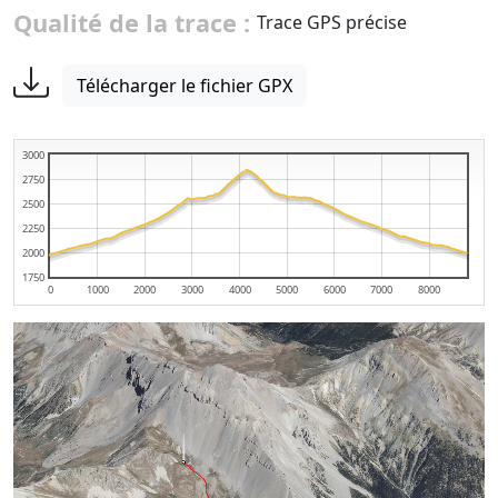
Qualité de la trace :
Trace GPS précise
Télécharger le fichier GPX
3000
2750
2500
2250
2000
1750
0
1000
2000
3000
4000
5000
6000
7000
8000