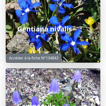
Gentiana nivalis
Linné
Accéder à la fiche N°134843
Campanula