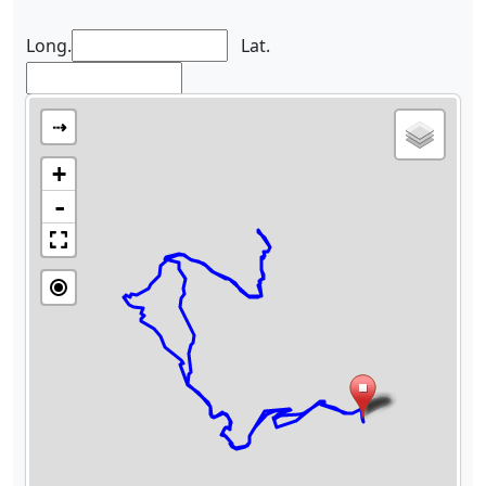
Long.
Lat.
⇢
+
-