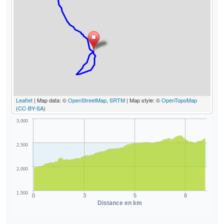
Leaflet
| Map data: ©
OpenStreetMap
,
SRTM
| Map style: ©
OpenTopoMap
(
CC-BY-SA
)
3,000
2,500
2,000
1,500
0
3
5
8
Distance en km