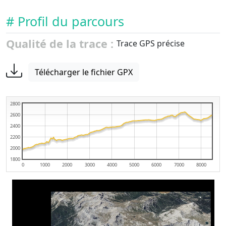
# Profil du parcours
Qualité de la trace :
Trace GPS précise
Télécharger le fichier GPX
2800
2600
2400
2200
2000
1800
0
1000
2000
3000
4000
5000
6000
7000
8000