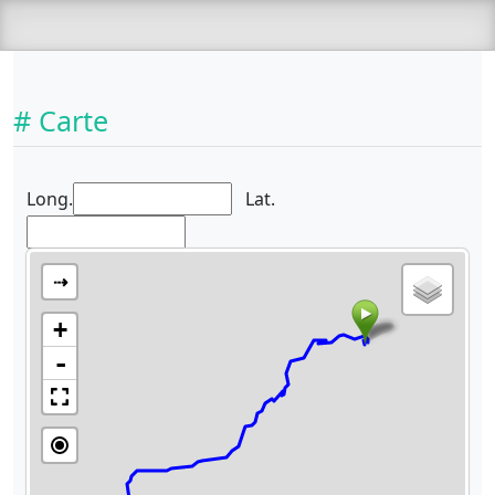
# Carte
Long.
Lat.
⇢
+
-