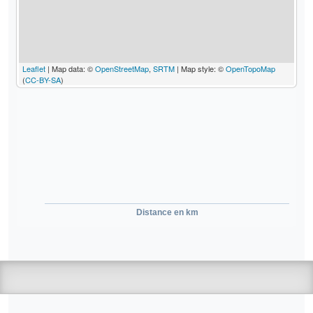
Leaflet
| Map data: ©
OpenStreetMap
,
SRTM
| Map style: ©
OpenTopoMap
(
CC-BY-SA
)
Distance en km