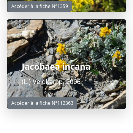
Accéder à la fiche N°1359
Jacobaea incana
(L.) Veldkamp, 2006
Accéder à la fiche N°112363