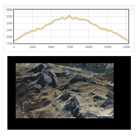
3000
2750
2500
2250
2000
1750
0
2500
5000
7500
10000
12500
15000