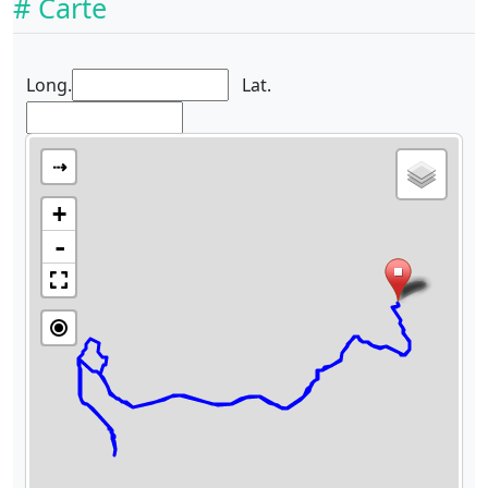
# Carte
Long.
Lat.
⇢
+
-