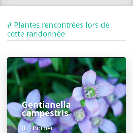
# Plantes rencontrées lors de
cette randonnée
Gentianella
campestris
(L.) Börner