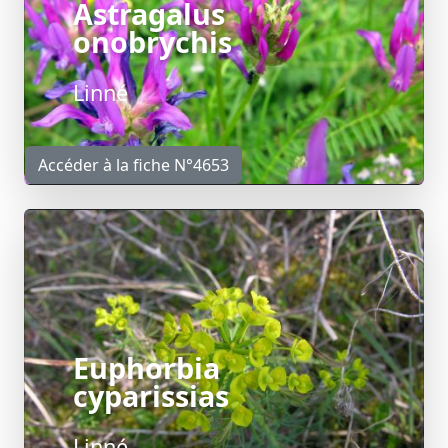
Astragalus
onobrychis
Linné
Accéder à la fiche N°4653
Euphorbia
cyparissias
Linné