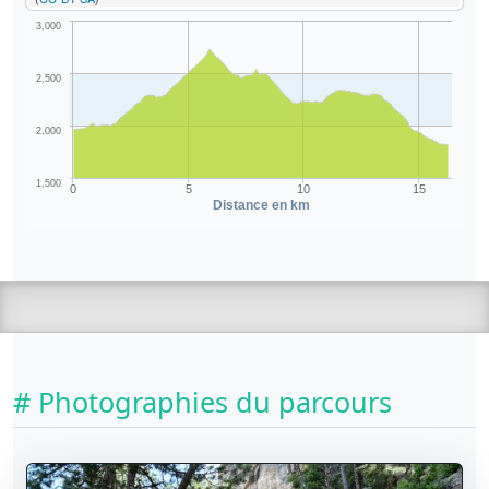
3,000
2,500
2,000
1,500
0
5
10
15
Distance en km
# Photographies du parcours