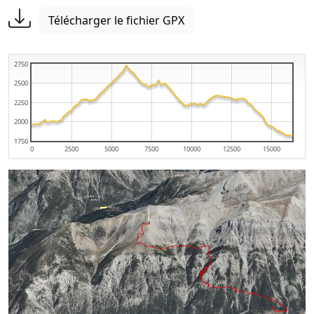
Télécharger le fichier GPX
2750
2500
2250
2000
1750
0
2500
5000
7500
10000
12500
15000