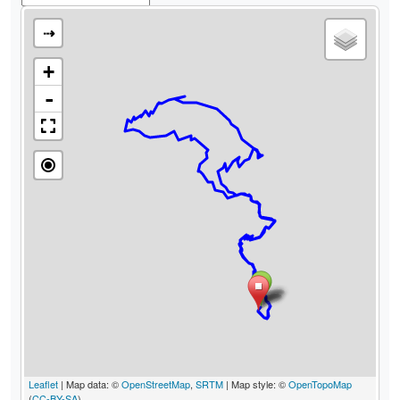
⇢
+
-
Leaflet
| Map data: ©
OpenStreetMap
,
SRTM
| Map style: ©
OpenTopoMap
(
CC-BY-SA
)