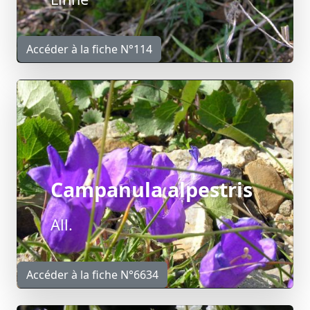
Accéder à la fiche N°114
Campanula alpestris
All.
Accéder à la fiche N°6634