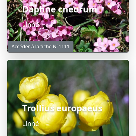
Daphne cneorum
Linné
Accéder à la fiche N°1111
Trollius europaeus
Linné