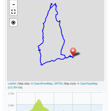
-
Leaflet
| Map data: ©
OpenStreetMap
,
SRTM
| Map style: ©
OpenTopoMap
(
CC-BY-SA
)
2,750
2,500