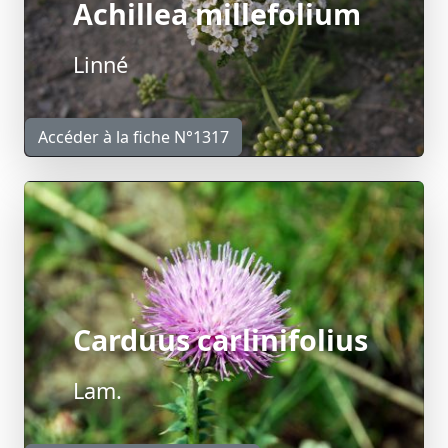
Achillea millefolium
Linné
Accéder à la fiche N°1317
Carduus carlinifolius
Lam.