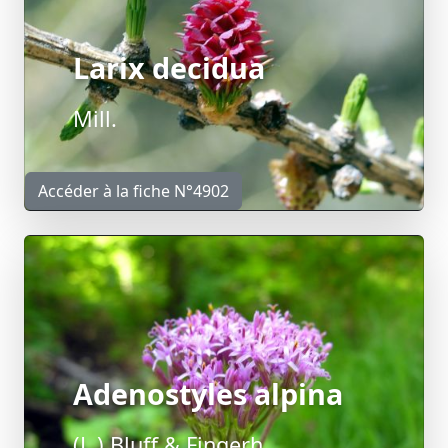
Larix decidua
Mill.
Accéder à la fiche N°4902
Adenostyles alpina
(L.) Bluff & Fingerh