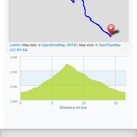
Leaflet
| Map data: ©
OpenStreetMap
,
SRTM
| Map style: ©
OpenTopoMap
(
CC-BY-SA
)
3,000
2,500
2,000
1,500
0
5
10
15
Distance en km