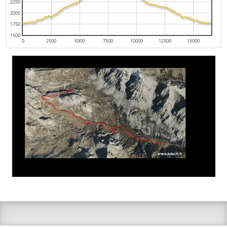
2250
2000
1750
1500
0
2500
5000
7500
10000
12500
15000