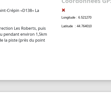
Coordonnées GPS
int-Crépin
D138
La
Longitude : 6.521270
Latitude : 44.764010
rection Les Roberts, puis
au pendant environ 1,5km
e la piste (près du point