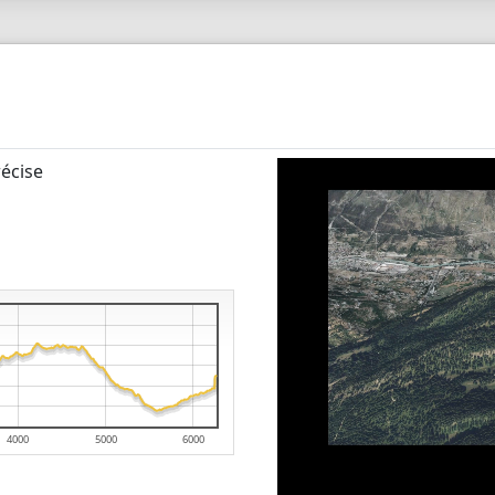
écise
4000
5000
6000