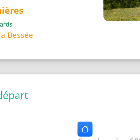
nières
jards
la-Bessée
départ