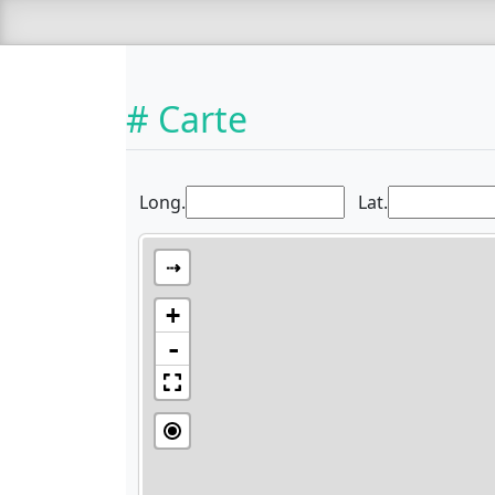
# Carte
Long.
Lat.
⇢
+
-