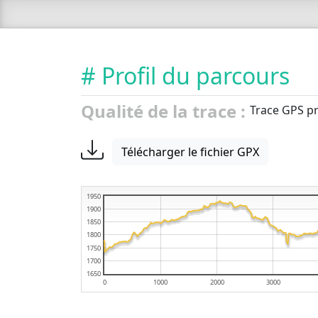
# Profil du parcours
Qualité de la trace :
Trace GPS pr
Télécharger le fichier GPX
1950
1900
1850
1800
1750
1700
1650
0
1000
2000
3000