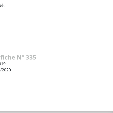
ué.
 fiche N° 335
019
1/2020