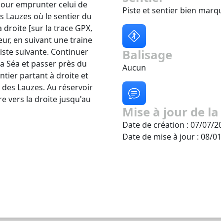
 pour emprunter celui de
Piste et sentier bien marq
es Lauzes où le sentier du
a droite [sur la trace GPX,
ur, en suivant une traine
 piste suivante. Continuer
Balisage
a Séa et passer près du
Aucun
ntier partant à droite et
ol des Lauzes. Au réservoir
vre vers la droite jusqu'au
Mise à jour de la
Date de création : 07/07/2
Date de mise à jour : 08/0